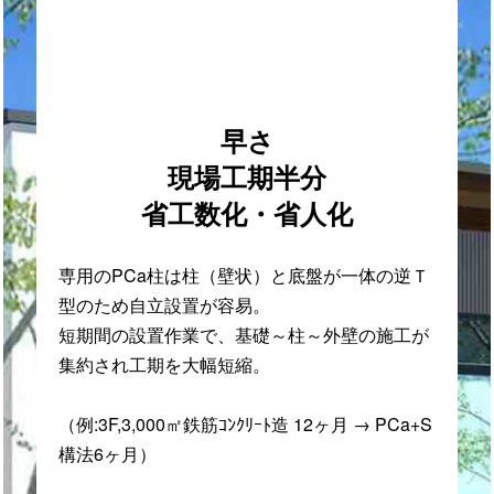
早さ
現場工期半分
省工数化・省人化
専用のPCa柱は柱（壁状）と底盤が一体の逆Ｔ
型のため自立設置が容易。
短期間の設置作業で、基礎～柱～外壁の施工が
集約され工期を大幅短縮。
（例:3F,3,000㎡鉄筋ｺﾝｸﾘｰﾄ造 12ヶ月 → PCa+S
構法6ヶ月）