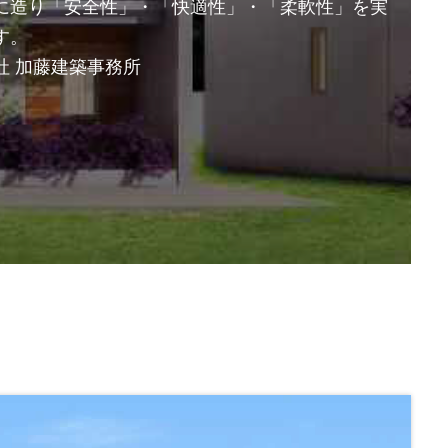
に造り「安全性」・「快適性」・「柔軟性」を実
す。
社 加藤建築事務所