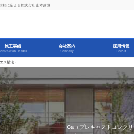
信頼に応える株式会社 山本建設
施工実績
会社案内
採用情報
onstruction Results
Company
Recruit
・エス構法）
Ca（プレキャストコンク