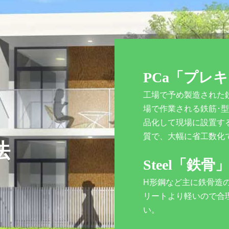
PCa「プレ
工場で予め製造された
場で作業される鉄筋･
品化して現場に設置す
質で、大幅に省工数化
法
Steel「鉄骨
H形鋼など主に鉄骨造
リートより軽いので合
い。