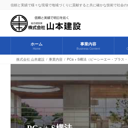
コ
ナ
信頼と実績で様々な現場で地域づくりに貢献すると共に確かな技術で社会の
ン
ビ
テ
ゲ
ン
ー
ツ
シ
へ
ョ
ホーム
事業内容
ス
ン
Home
Business Content
C
キ
に
ッ
移
株式会社 山本建設
事業内容
PCa + S構法（ピーシーエー・プラス
プ
動
PCa + S構法