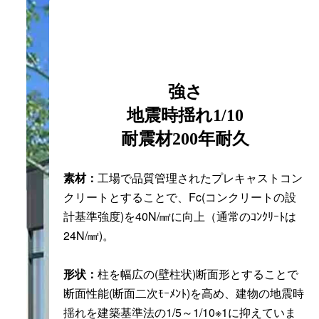
強さ
地震時揺れ1/10
耐震材200年耐久
素材：
工場で品質管理されたプレキャストコン
クリートとすることで、Fc(コンクリートの設
計基準強度)を40N/㎟に向上（通常のｺﾝｸﾘｰﾄは
24N/㎟)。
形状：
柱を幅広の(壁柱状)断面形とすることで
断面性能(断面二次ﾓｰﾒﾝﾄ)を高め、建物の地震時
揺れを建築基準法の1/5～1/10※1に抑えていま