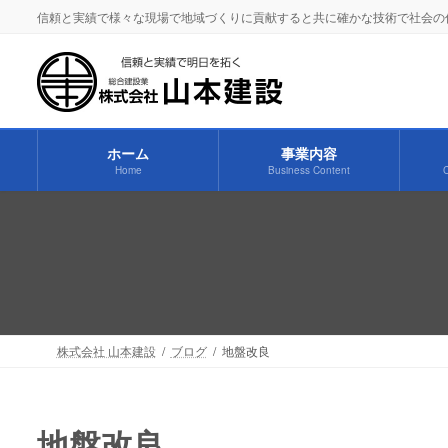
コ
ナ
信頼と実績で様々な現場で地域づくりに貢献すると共に確かな技術で社会の
ン
ビ
テ
ゲ
ン
ー
ツ
シ
へ
ョ
ホーム
事業内容
ス
ン
Home
Business Content
C
キ
に
ッ
移
プ
動
株式会社 山本建設
ブログ
地盤改良
地盤改良