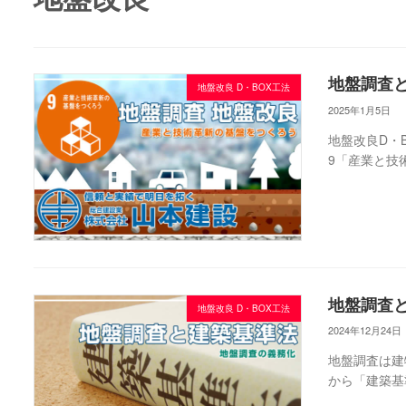
地盤調査と
地盤改良 D・BOX工法
2025年1月5日
地盤改良D・
9「産業と技
地盤調査
地盤改良 D・BOX工法
2024年12月24日
地盤調査は建
から「建築基