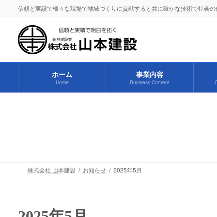
コ
ナ
信頼と実績で様々な現場で地域づくりに貢献すると共に確かな技術で社会の
ン
ビ
テ
ゲ
ン
ー
ツ
シ
へ
ョ
ホーム
事業内容
ス
ン
Home
Business Content
C
キ
に
ッ
移
プ
動
株式会社 山本建設
お知らせ
2025年5月
2025年5月